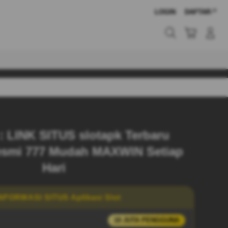
LOGIN
DAFTAR
Cari
Troli
Login/Sign-Up
Cari
: LINK SITUS slotapk Terbaru
esmi 777 Mudah MAXWIN Setiap
Hari
: 15 June Sampai 20 June 2026
954.638 Komentar Member
Rati
NFORMASI SITUS Aplikasi Slot
10 JUTA PENGGUNA