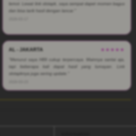
lemot. Lewat link slotapk, saya sempat dapet momen bagus
dan bisa tarik hasil dengan lancar."
2026-03-17
AL - JAKARTA
★★★★★
"Menurut saya H89 cukup terpercaya. Mainnya santai aja,
tapi beberapa kali dapat hasil yang lumayan. Link
slotapknya juga sering update."
2026-03-23
Information