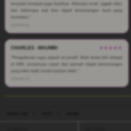
ternyata lumayan juga hasilnya. Mainnya enak, nggak ribet,
dan beberapa kali bisa dapet kemenangan kecil yang
konsisten."
2025-04-20
CHARLES - MAUMBI
★★★★★
"Pengalaman saya sejauh ini positif. Main lewat link slotapk
di H89, prosesnya cepat dan pernah dapet kemenangan
yang bikin balik modal bahkan lebih."
2026-05-25
Aplikasi Slot
>
SLOT
>
slotapk
Footer Navigation
Products
Services