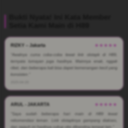
Bukti Nyata! Ini Kata Member
Setia Kami Main di H89
RIZKY – Jakarta
★★★★★
"Awalnya cuma coba-coba lewat link slotapk di H89,
ternyata lumayan juga hasilnya. Mainnya enak, nggak
ribet, dan beberapa kali bisa dapet kemenangan kecil yang
konsisten."
2025-04-20
ARUL - JAKARTA
★★★★★
"Saya sudah beberapa hari main di H89 lewat
rekomendasi teman. Link slotapknya gampang diakses,
dan sejauh ini hasilnya cukup oke dibanding tempat lain."