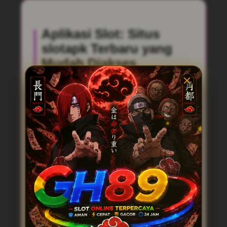
Aplikasi Slot: Situs
slotapk Terbaru yang
Mudah Diakses
Aplikasi Slot
sekarang menjadi salah satu
situs
slotapk
terbaru 777 yang banyak
dicari pemain Indonesia. Di sini, member
bisa menemukan berbagai permainan slot
menarik dengan tampilan yang simpel dan
mudah digunakan, baik untuk pemain baru
maupun yang sudah berpengalaman.
Tinggal login, pilih permainan favorit, lalu
mulai bermain tanpa proses yang rumit.
Pilihan Game H89 dari Provider
Populer
Di H89 tersedia banyak pilihan permainan
slot dari berbagai provider populer. Setiap
game memiliki tema, fitur bonus, volatilitas,