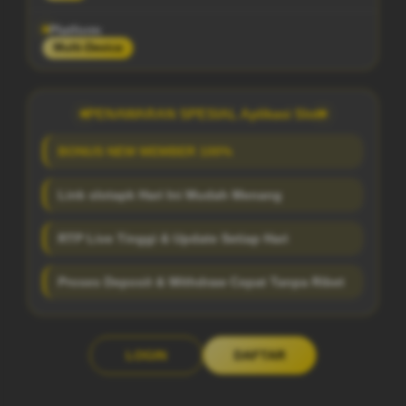
Platform
Multi-Device
PENAWARAN SPESIAL Aplikasi Slot
BONUS NEW MEMBER 100%
Link slotapk Hari Ini Mudah Menang
RTP Live Tinggi & Update Setiap Hari
Proses Deposit & Withdraw Cepat Tanpa Ribet
LOGIN
DAFTAR