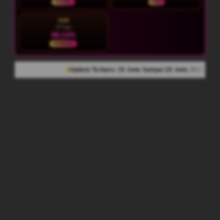
STABIL
HOT
SAB
15 Agu
88.12%
NORMAL
Update Terbaru: 15 June Sampai 20 June 2026
954.638 Komentar Membe