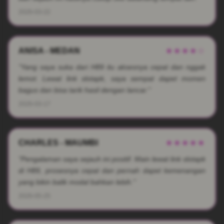
2026-03-22
ANISA - MEDAN
★★★★☆
"Yang saya suka dari H89 itu aksesnya cepat dan nggak
lemot. Lewat link slotapk, saya sempat dapet momen
bagus dan bisa tarik hasil dengan lancar."
2026-03-17
CHARLES - MAUMBI
★★★★★
"Pengalaman saya sejauh ini positif. Main lewat link slotapk
di H89, prosesnya cepat dan pernah dapet kemenangan
yang bikin balik modal bahkan lebih."
2026-05-25