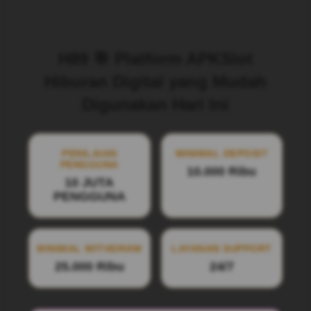
Layer Popup Close
H89 🎯 Platform APKSlot
Hiburan Digital yang Mudah
Digunakan Hari Ini
PENILAIAN
MINIMAL DEPOSIT
PENGGUNA
10.000 Ribu
10 JUTA
PENGGUNA
MINIMAL WITHDRAW
LAYANAN SUPPORT
25.000 Ribu
24/7