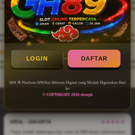
k
terbaru 777 yang banyak dicari pemain Indonesia. Di sini, 
untuk pemain baru maupun yang sudah berpengalaman. Tinggal l
agai provider populer. Setiap game memiliki tema, fitur bonus
ng-masing. Proses pendaftaran, deposit, hingga penarikan dan
89
LOGIN
DAFTAR
tus yang responsif serta sistem keamanan yang membantu mel
ain, dan bermain secara bertanggung jawab. Kunjungi situsnya
H89 🎯 Platform APKSlot Hiburan Digital yang Mudah Digunakan Hari
Ini
© COPYRIGHT 2026 slotapk
ia Kami Main di H89
ARUL - JAKARTA
★★★★★
"Saya sudah beberapa hari main di H89 lewat rekomendasi