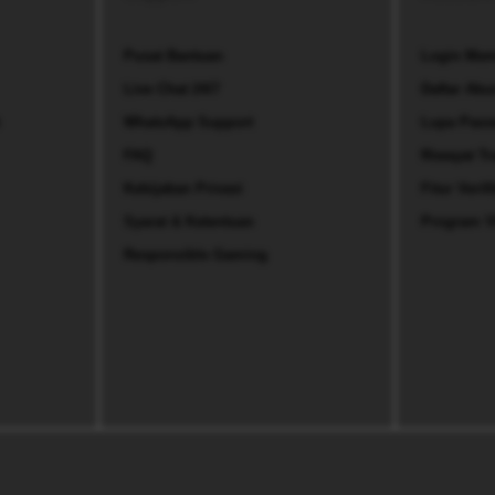
Pusat Bantuan
Login Me
Live Chat 24/7
Daftar Aku
k
WhatsApp Support
Lupa Pass
FAQ
Riwayat Tr
Kebijakan Privasi
Fitur Verif
Syarat & Ketentuan
Program V
Responsible Gaming