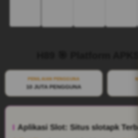
Layer Popup Close
H89 🎯 Platform APKS
PENILAIAN PENGGUNA
10 JUTA PENGGUNA
Aplikasi Slot: Situs slotapk Te