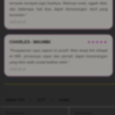
ternyata lumayan juga hasilnya. Mainnya enak, nggak ribet,
dan beberapa kali bisa dapet kemenangan kecil yang
konsisten."
2025-04-20
CHARLES - MAUMBI
★★★★★
"Pengalaman saya sejauh ini positif. Main lewat link slotapk
di H89, prosesnya cepat dan pernah dapet kemenangan
yang bikin balik modal bahkan lebih."
2026-05-25
Aplikasi Slot
>
SLOT
>
slotapk
Footer Navigation
Products
Services