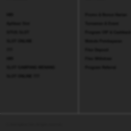
H89
Promo & Bonus Harian
Aplikasi Slot
Turnamen & Event
SITUS SLOT
Program VIP & Cashbac
SLOT ONLINE
Metode Pembayaran
777
Fitur Deposit
H89
Fitur Withdraw
SLOT GAMPANG MENANG
Program Referral
SLOT ONLINE 777
© 2026 Aplikasi Slot. All rights reserved.