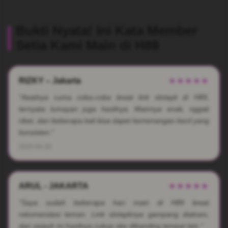
Bukti Nyata! Ini Kata Member
Setia Kami Main di H89
RIZKY – Jakarta
★★★★★
"Awalnya cuma coba-coba lewat link slotapk di H89,
ternyata lumayan juga hasilnya. Mainnya enak, nggak
ribet, dan beberapa kali bisa dapet kemenangan kecil yang
konsisten."
2025-04-20
ARUL - JAKARTA
★★★★★
"Saya sudah beberapa hari main di H89 lewat
rekomendasi teman. Link slotapknya gampang diakses,
dan sejauh ini hasilnya cukup oke dibanding tempat lain."