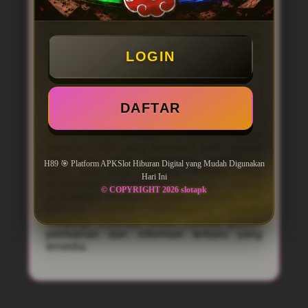
dan nilai RTP yang berbeda-beda,
sehingga pemain bisa memilih permainan
sesuai gaya bermain masing-masing.
Proses pendaftaran, deposit, hingga
LOGIN
penarikan dana juga dirancang praktis agar
lebih nyaman digunakan.
Keamanan dan Kenyamanan
DAFTAR
Bermain di H89
Hal lain yang membuat
H89
menarik adalah
tampilan situs yang responsif serta sistem
keamanan yang membantu melindungi
H89 🎯 Platform APKSlot Hiburan Digital yang Mudah Digunakan
akun dan data member. Pemain tetap
Hari Ini
disarankan memahami aturan setiap
© COPYRIGHT 2026 slotapk
permainan, mengatur batas bermain, dan
bermain secara bertanggung jawab.
Kunjungi situsnya untuk melihat pilihan
permainan dan informasi terbaru yang
tersedia.