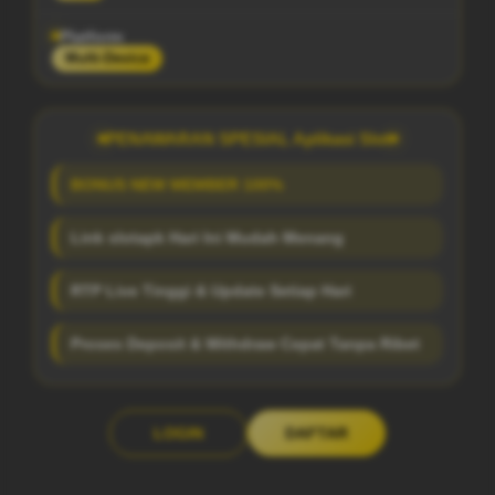
Platform
Multi-Device
PENAWARAN SPESIAL Aplikasi Slot
BONUS NEW MEMBER 100%
Link slotapk Hari Ini Mudah Menang
RTP Live Tinggi & Update Setiap Hari
Proses Deposit & Withdraw Cepat Tanpa Ribet
LOGIN
DAFTAR