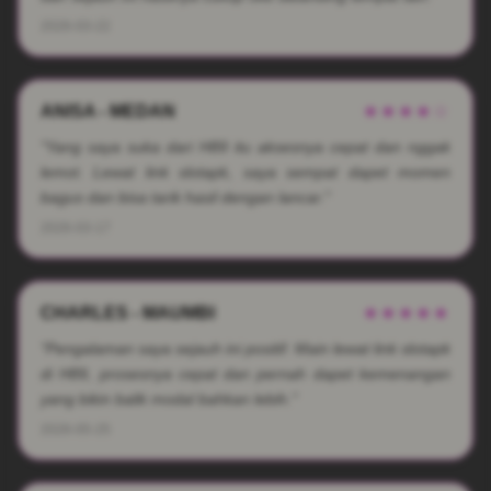
2026-03-22
ANISA - MEDAN
★★★★☆
"Yang saya suka dari H89 itu aksesnya cepat dan nggak
lemot. Lewat link slotapk, saya sempat dapet momen
bagus dan bisa tarik hasil dengan lancar."
2026-03-17
CHARLES - MAUMBI
★★★★★
"Pengalaman saya sejauh ini positif. Main lewat link slotapk
di H89, prosesnya cepat dan pernah dapet kemenangan
yang bikin balik modal bahkan lebih."
2026-05-25