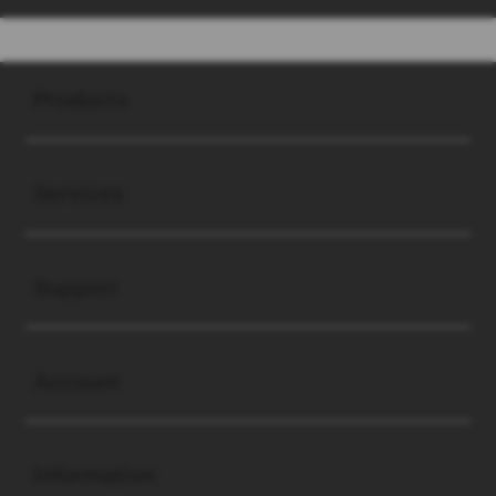
Buka
Footer Navigation
Products
Buka
Services
Buka
Support
Buka
Account
Buka
Information