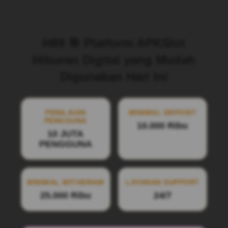
Layer Popup Close
H89 🎯 Platform APKSlot
Hiburan Digital yang Mudah
Digunakan Hari Ini
PENILAIAN
MINIMAL DEPOSIT
PENGGUNA
10.000 Ribu
10 JUTA
PENGGUNA
MINIMAL WITHDRAW
LAYANAN SUPPORT
25.000 Ribu
24/7