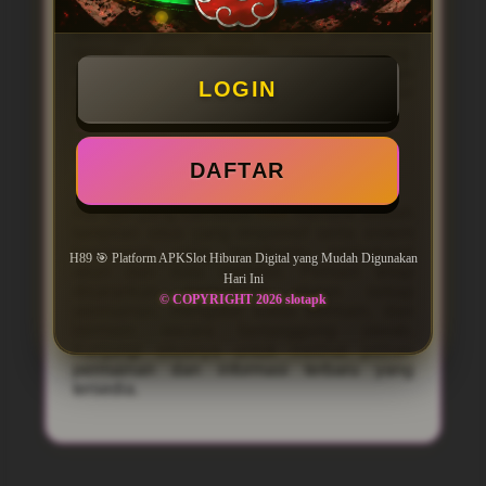
dan nilai RTP yang berbeda-beda,
sehingga pemain bisa memilih permainan
sesuai gaya bermain masing-masing.
Proses pendaftaran, deposit, hingga
LOGIN
penarikan dana juga dirancang praktis agar
lebih nyaman digunakan.
Keamanan dan Kenyamanan
DAFTAR
Bermain di H89
Hal lain yang membuat
H89
menarik adalah
tampilan situs yang responsif serta sistem
keamanan yang membantu melindungi
H89 🎯 Platform APKSlot Hiburan Digital yang Mudah Digunakan
akun dan data member. Pemain tetap
Hari Ini
disarankan memahami aturan setiap
© COPYRIGHT 2026 slotapk
permainan, mengatur batas bermain, dan
bermain secara bertanggung jawab.
Kunjungi situsnya untuk melihat pilihan
permainan dan informasi terbaru yang
tersedia.