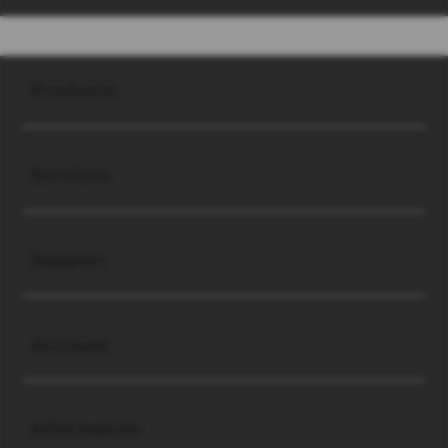
Buka
Footer Navigation
Products
Buka
Services
Buka
Support
Buka
Account
Buka
Information