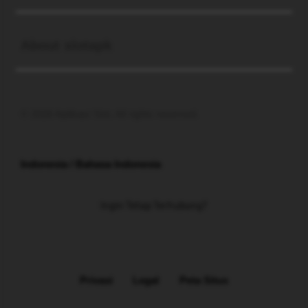
Buka
About slotapk
© 2026 Aplikasi Slot. All rights reserved.
Indonesia / Bahasa Indonesia
Ingin Tetap Terhubung?
Privasi
Legal
Peta Situs