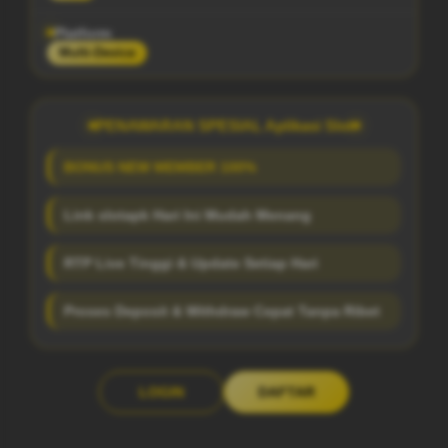
Platform
Multi-Device
PENAWARAN SPESIAL Aplikasi Slot
BONUS NEW MEMBER 100%
Link slotapk Hari Ini Mudah Menang
RTP Live Tinggi & Update Setiap Hari
Proses Deposit & Withdraw Cepat Tanpa Ribet
LOGIN
DAFTAR