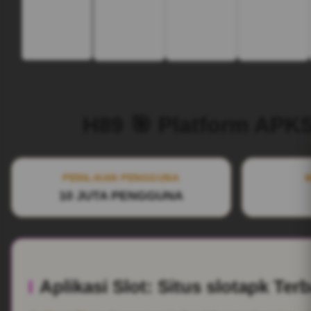
Layer Popup Close
H89 🎯 Platform APKS
PENILAIAN PENGGUNA
10 JUTA PENGGUNA
Aplikasi Slot: Situs slotapk Te