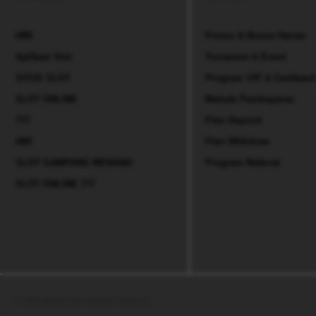
H89
Promo & Bonus Harian
Aplikasi Slot
Turnamen & Event
SITUS SLOT
Program VIP & Cashbac
SLOT ONLINE
Metode Pembayaran
777
Fitur Deposit
H89
Fitur Withdraw
SLOT GAMPANG MENANG
Program Referral
SLOT ONLINE 777
© 2026 Aplikasi Slot. All rights reserved.