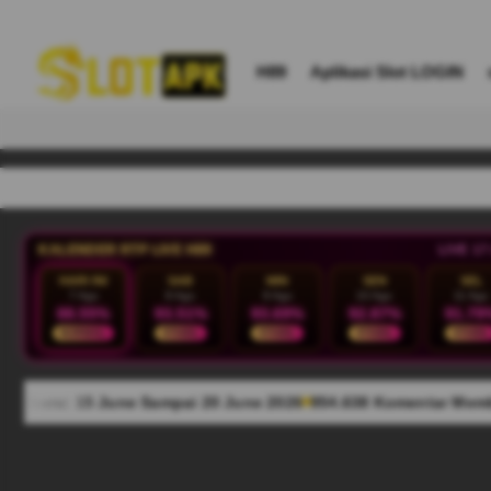
Skip
to
content
H89
Aplikasi Slot LOGIN
Buka Info Lebih Lanjut
KALENDER RTP LIVE H89
LIVE 17
HARI INI
SAB
MIN
SEN
SEL
7 Agu
8 Agu
9 Agu
10 Agu
11 Agu
88.55%
93.51%
93.69%
92.87%
91.79
NORMAL
STABIL
STABIL
STABIL
STABIL
 20 June 2026
954.638 Komentar Member
Rating Pengguna 4.9/