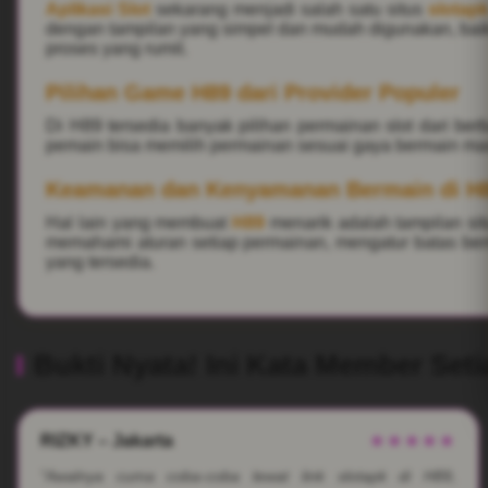
Aplikasi Slot
sekarang menjadi salah satu situs
slotap
dengan tampilan yang simpel dan mudah digunakan, baik 
proses yang rumit.
Pilihan Game H89 dari Provider Populer
Di H89 tersedia banyak pilihan permainan slot dari berb
pemain bisa memilih permainan sesuai gaya bermain masi
Keamanan dan Kenyamanan Bermain di H
Hal lain yang membuat
H89
menarik adalah tampilan si
memahami aturan setiap permainan, mengatur batas berm
yang tersedia.
Bukti Nyata! Ini Kata Member Set
RIZKY – Jakarta
★★★★★
"Awalnya cuma coba-coba lewat link slotapk di H89,