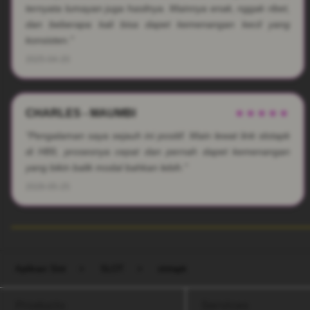
ternyata lumayan juga hasilnya. Mainnya enak, nggak ribet,
dan beberapa kali bisa dapet kemenangan kecil yang
konsisten."
2025-04-20
CHARLES - MAUMBI
★★★★★
"Pengalaman saya sejauh ini positif. Main lewat link slotapk
di H89, prosesnya cepat dan pernah dapet kemenangan
yang bikin balik modal bahkan lebih."
2026-05-25
Aplikasi Slot
>
SLOT
>
slotapk
Footer Navigation
Products
Services