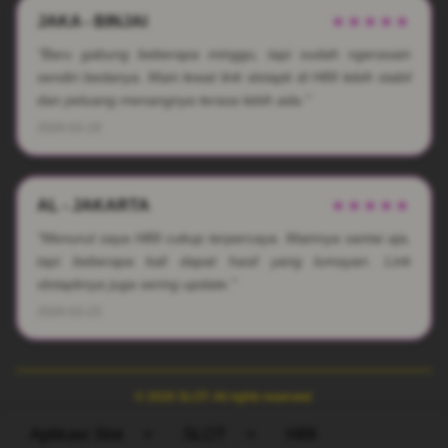
JAKA - BINJAI
★★★★★
"Baru gabung beberapa minggu, tapi sudah ngerasain
sendiri bedanya. Main lewat link slotapk di H89 lebih stabil
dan peluang menangnya terasa lebih ada."
2026-03-19
AL - JAKARTA
★★★★★
"Menurut saya H89 cukup terpercaya. Mainnya santai aja,
tapi beberapa kali dapat hasil yang lumayan. Link
slotapknya juga sering update."
2026-03-23
© 2026 SLOT. All rights reserved.
Aplikasi Slot
>
SLOT
>
H89