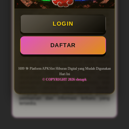
dan nilai RTP yang berbeda-beda,
sehingga pemain bisa memilih permainan
sesuai gaya bermain masing-masing.
Proses pendaftaran, deposit, hingga
LOGIN
penarikan dana juga dirancang praktis agar
lebih nyaman digunakan.
Keamanan dan Kenyamanan
DAFTAR
Bermain di H89
Hal lain yang membuat
H89
menarik adalah
tampilan situs yang responsif serta sistem
keamanan yang membantu melindungi
H89 🎯 Platform APKSlot Hiburan Digital yang Mudah Digunakan
akun dan data member. Pemain tetap
Hari Ini
disarankan memahami aturan setiap
© COPYRIGHT 2026 slotapk
permainan, mengatur batas bermain, dan
bermain secara bertanggung jawab.
Kunjungi situsnya untuk melihat pilihan
permainan dan informasi terbaru yang
tersedia.