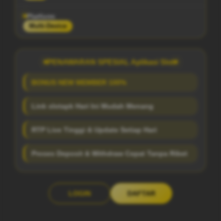
Platform
Multi-Device
PENAWARAN SPESIAL Aplikasi Slot
BONUS NEW MEMBER 100%
Link slotapk Hari Ini Mudah Menang
RTP Live Tinggi & Update Setiap Hari
Proses Deposit & Withdraw Cepat Tanpa Ribet
LOGIN
DAFTAR