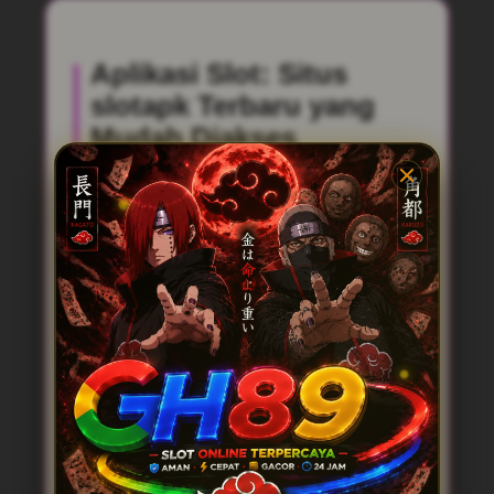
Aplikasi Slot: Situs
slotapk Terbaru yang
Mudah Diakses
Aplikasi Slot
sekarang menjadi salah satu
situs
slotapk
terbaru 777 yang banyak
dicari pemain Indonesia. Di sini, member
bisa menemukan berbagai permainan slot
menarik dengan tampilan yang simpel dan
mudah digunakan, baik untuk pemain baru
maupun yang sudah berpengalaman.
Tinggal login, pilih permainan favorit, lalu
mulai bermain tanpa proses yang rumit.
Pilihan Game H89 dari Provider
Populer
Di H89 tersedia banyak pilihan permainan
slot dari berbagai provider populer. Setiap
game memiliki tema, fitur bonus, volatilitas,