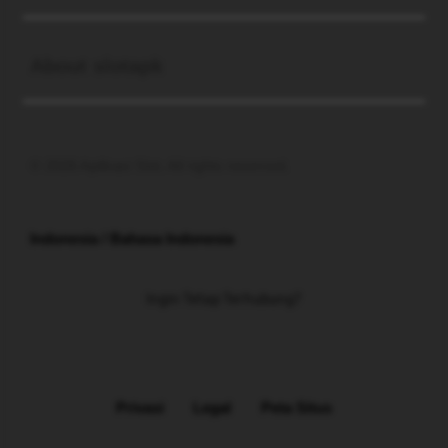
Buka
About slotapk
© 2026 Aplikasi Slot. All rights reserved.
Indonesia / Bahasa Indonesia
Ingin Tetap Terhubung?
Privasi
Legal
Peta Situs