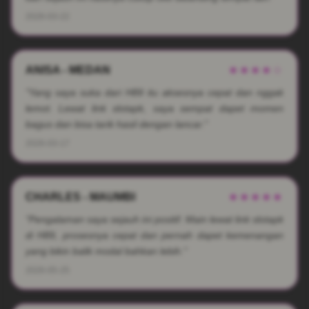
2026-03-22
ANISA - MEDAN
★★★★☆
"Yang saya suka dari H89 itu aksesnya cepat dan nggak
lemot. Lewat link slotapk, saya sempat dapet momen
bagus dan bisa tarik hasil dengan lancar."
2026-03-17
CHARLES - MAUMBI
★★★★★
"Pengalaman saya sejauh ini positif. Main lewat link slotapk
di H89, prosesnya cepat dan pernah dapet kemenangan
yang bikin balik modal bahkan lebih."
2026-05-25