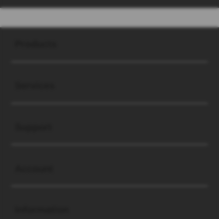
Buka
Footer Navigation
Products
Buka
Services
Buka
Support
Buka
Account
Buka
Information