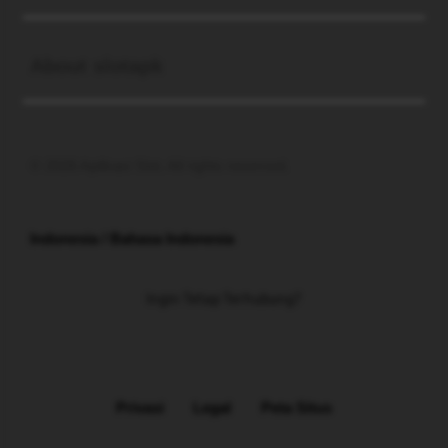
Buka
About slotapk
© 2026 Aplikasi Slot. All rights reserved.
Indonesia / Bahasa Indonesia
Ingin Tetap Terhubung?
Privasi
Legal
Peta Situs