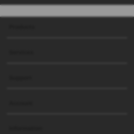
Buka
Footer Navigation
Products
Buka
Services
Buka
Support
Buka
Account
Buka
Information