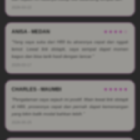
2026-03-22
ANISA - MEDAN
★★★★☆
"Yang saya suka dari H89 itu aksesnya cepat dan nggak
lemot. Lewat link slotapk, saya sempat dapet momen
bagus dan bisa tarik hasil dengan lancar."
2026-03-17
CHARLES - MAUMBI
★★★★★
"Pengalaman saya sejauh ini positif. Main lewat link slotapk
di H89, prosesnya cepat dan pernah dapet kemenangan
yang bikin balik modal bahkan lebih."
2026-05-25