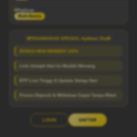
Platform
Multi-Device
PENAWARAN SPESIAL Aplikasi Slot
BONUS NEW MEMBER 100%
Link slotapk Hari Ini Mudah Menang
RTP Live Tinggi & Update Setiap Hari
Proses Deposit & Withdraw Cepat Tanpa Ribet
LOGIN
DAFTAR