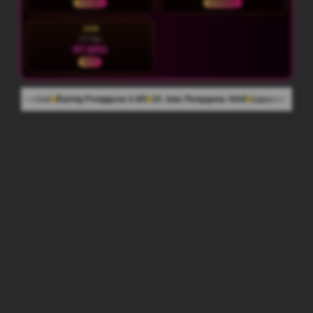
STABIL
NORMAL
JUM
14 Agu
97.89%
HOT
ngguna 4.9/5
10 Juta Pengguna Aktif
Layanan Support 24/7