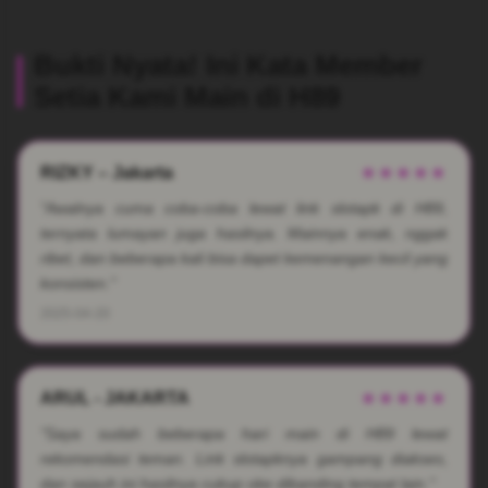
Bukti Nyata! Ini Kata Member
Setia Kami Main di H89
RIZKY – Jakarta
★★★★★
"Awalnya cuma coba-coba lewat link slotapk di H89,
ternyata lumayan juga hasilnya. Mainnya enak, nggak
ribet, dan beberapa kali bisa dapet kemenangan kecil yang
konsisten."
2025-04-20
ARUL - JAKARTA
★★★★★
"Saya sudah beberapa hari main di H89 lewat
rekomendasi teman. Link slotapknya gampang diakses,
dan sejauh ini hasilnya cukup oke dibanding tempat lain."