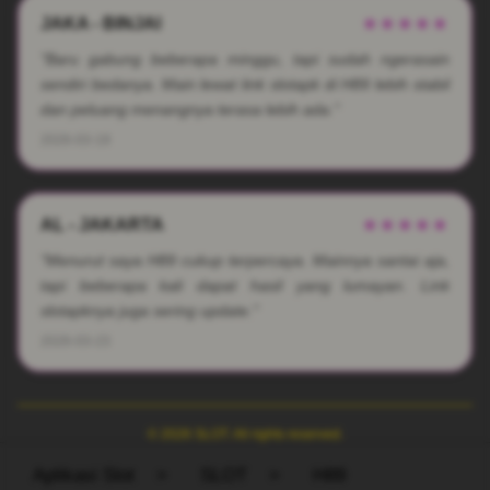
JAKA - BINJAI
★★★★★
"Baru gabung beberapa minggu, tapi sudah ngerasain
sendiri bedanya. Main lewat link slotapk di H89 lebih stabil
dan peluang menangnya terasa lebih ada."
2026-03-19
AL - JAKARTA
★★★★★
"Menurut saya H89 cukup terpercaya. Mainnya santai aja,
tapi beberapa kali dapat hasil yang lumayan. Link
slotapknya juga sering update."
2026-03-23
© 2026 SLOT. All rights reserved.
Aplikasi Slot
>
SLOT
>
H89