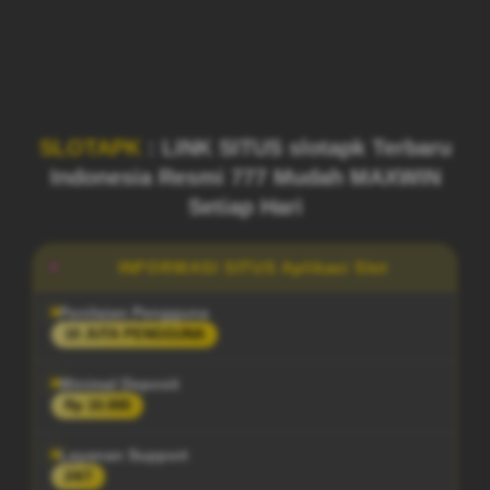
SLOTAPK
: LINK SITUS slotapk Terbaru
Indonesia Resmi 777 Mudah MAXWIN
Setiap Hari
INFORMASI SITUS Aplikasi Slot
Penilaian Pengguna
10 JUTA PENGGUNA
Minimal Deposit
Rp 10.000
Layanan Support
24/7