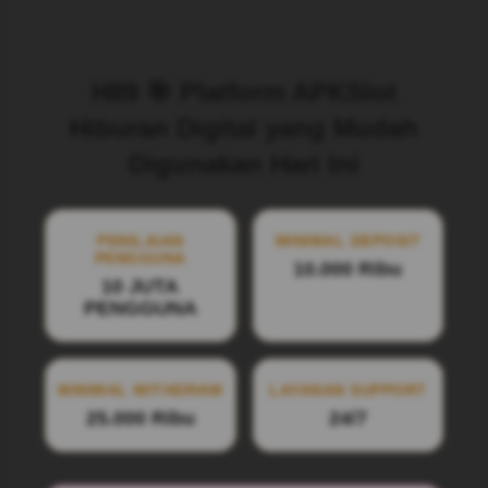
Layer Popup Close
H89 🎯 Platform APKSlot
Hiburan Digital yang Mudah
Digunakan Hari Ini
PENILAIAN
MINIMAL DEPOSIT
PENGGUNA
10.000 Ribu
10 JUTA
PENGGUNA
MINIMAL WITHDRAW
LAYANAN SUPPORT
25.000 Ribu
24/7