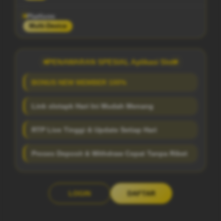
Platform
Multi-Device
PENAWARAN SPESIAL Aplikasi Slot
BONUS NEW MEMBER 100%
Link slotapk Hari Ini Mudah Menang
RTP Live Tinggi & Update Setiap Hari
Proses Deposit & Withdraw Cepat Tanpa Ribet
LOGIN
DAFTAR