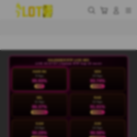
Skip
to
Cari
Troli
Login
Navigation
content
Buka Info Lebih Lanjut
KALENDER RTP LIVE H89
LIVE 03:07:59 | Update RTP tiap 15 menit
HARI INI
SEN
9 Agu
10 Agu
95.93%
93.74%
HOT
STABIL
SEL
RAB
11 Agu
12 Agu
86.37%
91.01%
NORMAL
STABIL
KAM
JUM
13 Agu
14 Agu
90.29%
90.58%