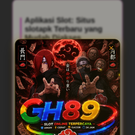
Aplikasi Slot: Situs
slotapk Terbaru yang
Mudah Diakses
Aplikasi Slot
sekarang menjadi salah satu
situs
slotapk
terbaru 777 yang banyak
dicari pemain Indonesia. Di sini, member
bisa menemukan berbagai permainan slot
menarik dengan tampilan yang simpel dan
mudah digunakan, baik untuk pemain baru
maupun yang sudah berpengalaman.
Tinggal login, pilih permainan favorit, lalu
mulai bermain tanpa proses yang rumit.
Pilihan Game H89 dari Provider
Populer
Di H89 tersedia banyak pilihan permainan
slot dari berbagai provider populer. Setiap
game memiliki tema, fitur bonus, volatilitas,