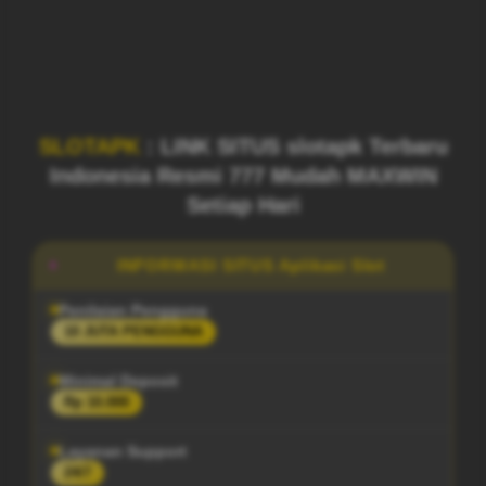
SLOTAPK
: LINK SITUS slotapk Terbaru
Indonesia Resmi 777 Mudah MAXWIN
Setiap Hari
INFORMASI SITUS Aplikasi Slot
Penilaian Pengguna
10 JUTA PENGGUNA
Minimal Deposit
Rp 10.000
Layanan Support
24/7