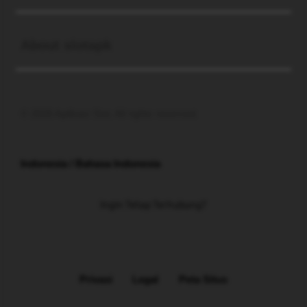
Buka
About slotapk
© 2026 Aplikasi Slot. All rights reserved.
Indonesia / Bahasa Indonesia
Ingin Tetap Terhubung?
Privasi
Legal
Peta Situs