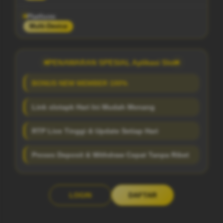
Platform
Multi-Device
PENAWARAN SPESIAL Aplikasi Slot
BONUS NEW MEMBER 100%
Link slotapk Hari Ini Mudah Menang
RTP Live Tinggi & Update Setiap Hari
Proses Deposit & Withdraw Cepat Tanpa Ribet
LOGIN
DAFTAR