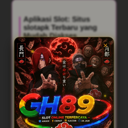
Aplikasi Slot: Situs
slotapk Terbaru yang
Mudah Diakses
Aplikasi Slot
sekarang menjadi salah satu
situs
slotapk
terbaru 777 yang banyak
dicari pemain Indonesia. Di sini, member
bisa menemukan berbagai permainan slot
menarik dengan tampilan yang simpel dan
mudah digunakan, baik untuk pemain baru
maupun yang sudah berpengalaman.
Tinggal login, pilih permainan favorit, lalu
mulai bermain tanpa proses yang rumit.
Pilihan Game H89 dari Provider
Populer
Di H89 tersedia banyak pilihan permainan
slot dari berbagai provider populer. Setiap
game memiliki tema, fitur bonus, volatilitas,