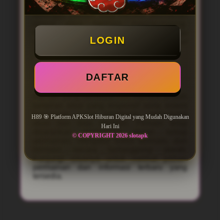
dan nilai RTP yang berbeda-beda,
sehingga pemain bisa memilih permainan
sesuai gaya bermain masing-masing.
Proses pendaftaran, deposit, hingga
LOGIN
penarikan dana juga dirancang praktis agar
lebih nyaman digunakan.
Keamanan dan Kenyamanan
DAFTAR
Bermain di H89
Hal lain yang membuat
H89
menarik adalah
tampilan situs yang responsif serta sistem
keamanan yang membantu melindungi
H89 🎯 Platform APKSlot Hiburan Digital yang Mudah Digunakan
akun dan data member. Pemain tetap
Hari Ini
disarankan memahami aturan setiap
© COPYRIGHT 2026 slotapk
permainan, mengatur batas bermain, dan
bermain secara bertanggung jawab.
Kunjungi situsnya untuk melihat pilihan
permainan dan informasi terbaru yang
tersedia.